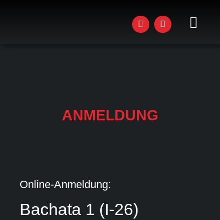
Zum
Inhalt
springen
Toggl
Navig
AKTU
STU
KUR
ANMELDUNG
WOR
EVEN
DAS 
Online-Anmeldung:
JOBS
Bachata 1 (I-26)