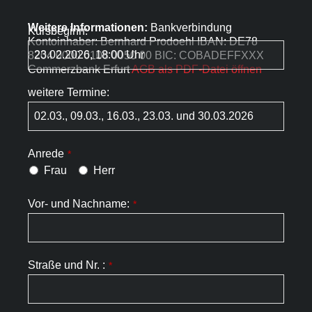
Weitere Informationen:
Bankverbindung
Kursbeginn:
Kontoinhaber: Bernhard Prodoehl IBAN: DE78
8204 0000 0108 0050 00 BIC: COBADEFFXXX
Commerzbank Erfurt
AGB als PDF-Datei öffnen
weitere Termine:
Anrede
*
Frau
Herr
Vor- und Nachname:
*
Straße und Nr. :
*