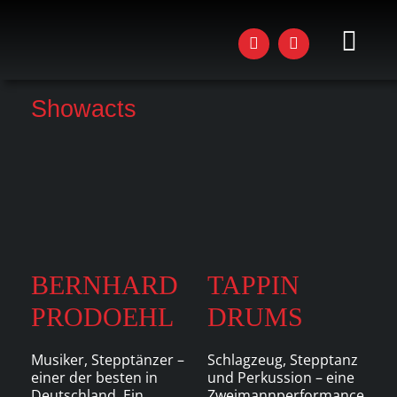
Zum
Inhalt
springen
Toggl
Navig
AKTU
Showacts
STU
KUR
WOR
EVEN
BERNHARD
TAPPIN
DAS 
PRODOEHL
DRUMS
JOBS
Musiker, Stepptänzer –
Schlagzeug, Stepptanz
einer der besten in
und Perkussion – eine
Deutschland. Ein
Zweimannperformance