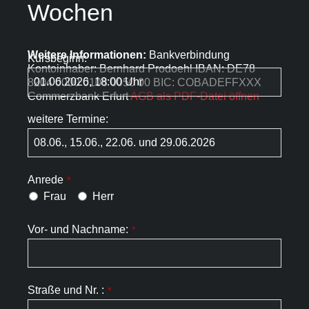
Wochen
Weitere Informationen:
Bankverbindung
Kursbeginn:
Kontoinhaber: Bernhard Prodoehl IBAN: DE78
8204 0000 0108 0050 00 BIC: COBADEFFXXX
Commerzbank Erfurt
AGB als PDF-Datei öffnen
weitere Termine:
Anrede
*
Frau
Herr
Vor- und Nachname:
*
Straße und Nr. :
*