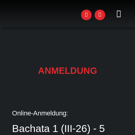
Zum
Inhalt
springen
Toggl
Navig
AKTU
STU
KUR
ANMELDUNG
WOR
EVEN
DAS 
Online-Anmeldung:
JOBS
Bachata 1 (III-26) - 5