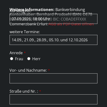
Weitere Informationen:
Bankverbindung
Kursbeginn:
Kontoinhaber: Bernhard Prodoehl IBAN: DE78
8204 0000 0108 0050 00 BIC: COBADEFFXXX
Commerzbank Erfurt
AGB als PDF-Datei öffnen
weitere Termine:
Anrede
*
Frau
Herr
Vor- und Nachname:
*
Straße und Nr. :
*