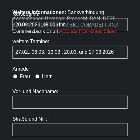
Weitere Informationen:
Bankverbindung
Kursbeginn:
Kontoinhaber: Bernhard Prodoehl IBAN: DE78
8204 0000 0108 0050 00 BIC: COBADEFFXXX
Commerzbank Erfurt
AGB als PDF-Datei öffnen
weitere Termine:
Anrede
*
Frau
Herr
Vor- und Nachname:
*
Straße und Nr. :
*