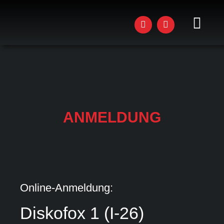
Zum
Inhalt
springen
Toggl
Navig
AKTU
STU
KUR
ANMELDUNG
WOR
EVEN
DAS 
Online-Anmeldung:
JOBS
Diskofox 1 (I-26)
Email
*