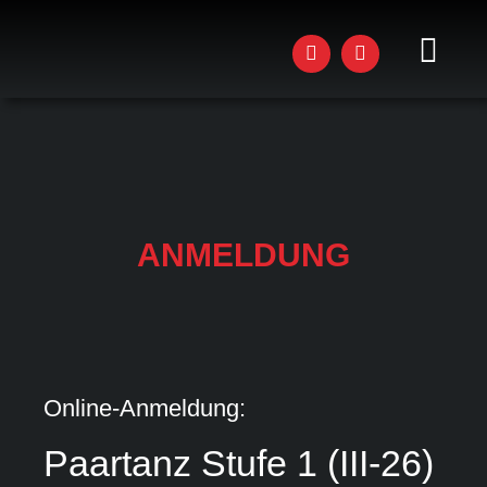
Zum
Inhalt
springen
Toggl
Navig
AKTU
STU
KUR
ANMELDUNG
WOR
EVEN
DAS 
Online-Anmeldung:
JOBS
Paartanz Stufe 1 (III-26)
Contact
Email
*