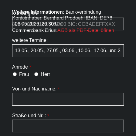
Weitere Informationen:
Bankverbindung
Kursbeginn:
Kontoinhaber: Bernhard Prodoehl IBAN: DE78
8204 0000 0108 0050 00 BIC: COBADEFFXXX
Commerzbank Erfurt
AGB als PDF-Datei öffnen
weitere Termine:
Anrede
*
Frau
Herr
Vor- und Nachname:
*
Straße und Nr. :
*