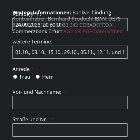
Weitere Informationen:
Bankverbindung
Kursbeginn:
Kontoinhaber: Bernhard Prodoehl IBAN: DE78
8204 0000 0108 0050 00 BIC: COBADEFFXXX
Commerzbank Erfurt
AGB als PDF-Datei öffnen
weitere Termine:
Anrede
*
Frau
Herr
Vor- und Nachname:
*
Straße und Nr. :
*