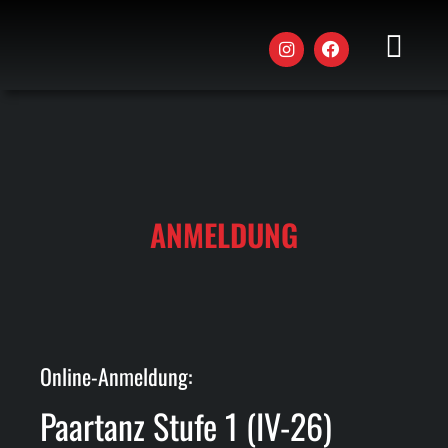
Zum
Inhalt
springen
Toggle
Naviga
AKTUE
STUND
KURSE
ANMELDUNG
WORK
EVENT
DAS T
Online-Anmeldung:
JOBS
Paartanz Stufe 1 (IV-26)
Company
Name
*