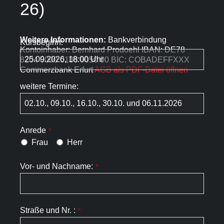
26)
Weitere Informationen:
Bankverbindung
Kursbeginn:
Kontoinhaber: Bernhard Prodoehl IBAN: DE78
8204 0000 0108 0050 00 BIC: COBADEFFXXX
Commerzbank Erfurt
AGB als PDF-Datei öffnen
weitere Termine:
Anrede
*
Frau
Herr
Vor- und Nachname:
*
Straße und Nr. :
*