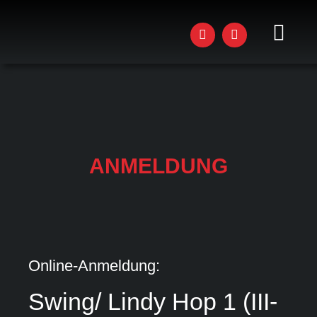
Zum
Inhalt
springen
Toggl
Navig
AKTU
STU
KUR
ANMELDUNG
WOR
EVEN
DAS 
Online-Anmeldung:
JOBS
Swing/ Lindy Hop 1 (III-