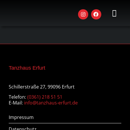
Zum
Inhalt
springen
Toggl
Navig
AKTU
STU
KUR
Tanzhaus Erfurt
WOR
Schillerstraße 27, 99096 Erfurt
EVEN
Telefon:
(0361) 218 51 51
DAS 
E-Mail:
info@tanzhaus-erfurt.de
JOBS
Impressum
Datenschutz