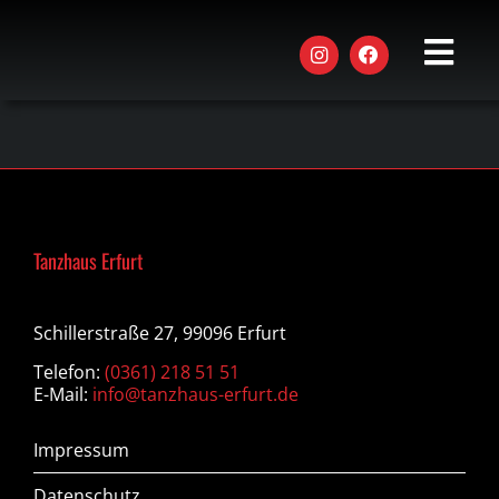
Zum
Inhalt
springen
Toggle
Naviga
AKTUE
STUND
KURSE
Tanzhaus Erfurt
WORK
EVENT
Schillerstraße 27, 99096 Erfurt
Telefon:
(0361) 218 51 51
DAS T
E-Mail:
info@tanzhaus-erfurt.de
JOBS
Impressum
Datenschutz