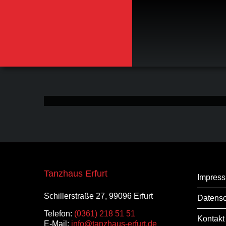
Zum
Inhalt
springen
Tanzhaus Erfurt
Impres
Schillerstraße 27, 99096 Erfurt
Datensc
Telefon:
(0361) 218 51 51
Kontakt
E-Mail:
info@tanzhaus-erfurt.de