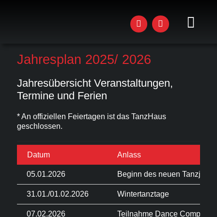
Zum
Inhalt
springen
Toggl
Navig
AKTU
Jahresplan 2025/ 2026
STU
Jahresübersicht Veranstaltungen,
Termine und Ferien
KUR
* An offiziellen Feiertagen ist das TanzHaus
WOR
geschlossen.
EVEN
Datum
Anlass
DAS 
05.01.2026
Beginn des neuen Tanzjahre
JOBS
31.01./01.02.2026
Wintertanztage
07.02.2026
Teilnahme Dance Company