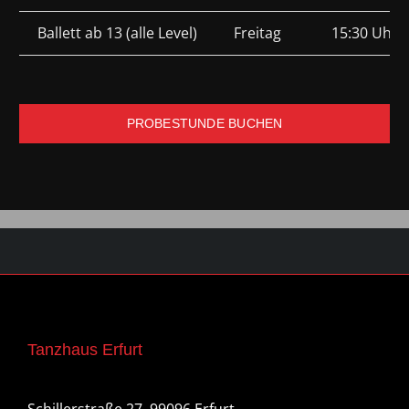
Ballett ab 13 (alle Level)
Freitag
15:30 Uhr –
PROBESTUNDE BUCHEN
Tanzhaus Erfurt
Schillerstraße 27, 99096 Erfurt