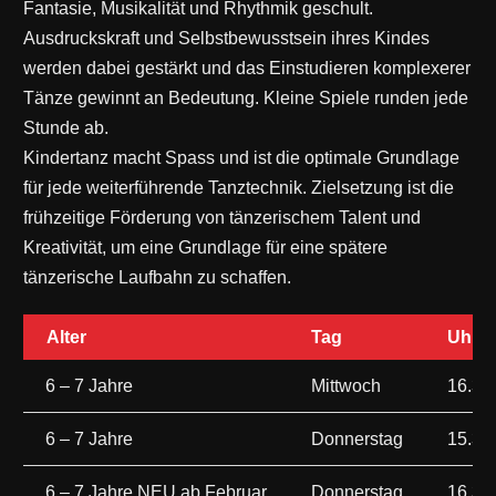
Fantasie, Musikalität und Rhythmik geschult.
Ausdruckskraft und Selbstbewusstsein ihres Kindes
werden dabei gestärkt und das Einstudieren komplexerer
Tänze gewinnt an Bedeutung. Kleine Spiele runden jede
Stunde ab.
Kindertanz macht Spass und ist die optimale Grundlage
für jede weiterführende Tanztechnik. Zielsetzung ist die
frühzeitige Förderung von tänzerischem Talent und
Kreativität, um eine Grundlage für eine spätere
tänzerische Laufbahn zu schaffen.
Alter
Tag
Uhrze
6 – 7 Jahre
Mittwoch
16.30
6 – 7 Jahre
Donnerstag
15.30
6 – 7 Jahre NEU ab Februar
Donnerstag
16.30