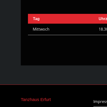
Tag
Uhrz
Mittwoch
18.3
Tanzhaus Erfurt
Impre