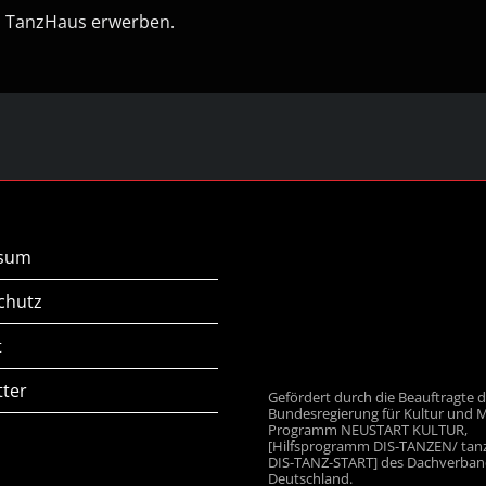
im TanzHaus erwerben.
ssum
chutz
t
tter
Gefördert durch die Beauftragte 
Bundesregierung für Kultur und 
Programm NEUSTART KULTUR,
[Hilfsprogramm DIS-TANZEN/ tanz:
DIS-TANZ-START] des Dachverban
Deutschland.